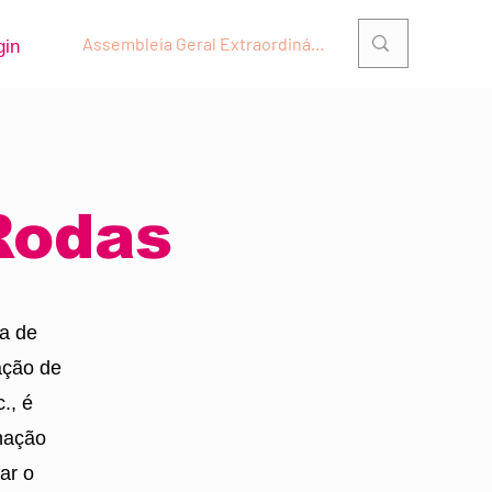
Assembleia Geral Extraordinária
gin
Rodas
ra de
ação de
., é
enação
ar o