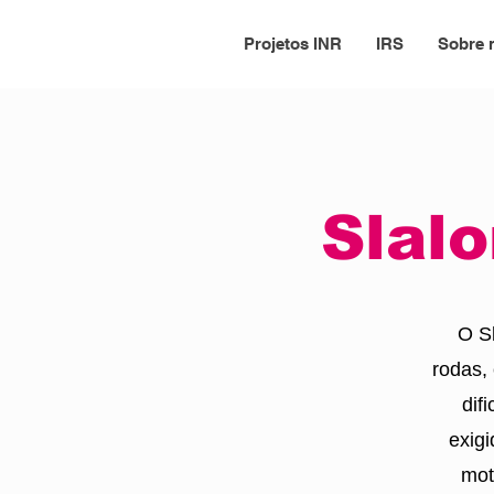
Projetos INR
IRS
Sobre 
Slal
O Sl
rodas,
dif
exigi
mot