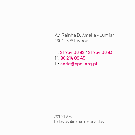
Av. Rainha D. Amélia
- Lumiar
1600-676 Lisboa
T:
21 754 06 92
/
21 754 06 93
M:
96 214 09 45
E:
sede@apcl.org.pt
©2021 APCL
Todos os direitos reservados