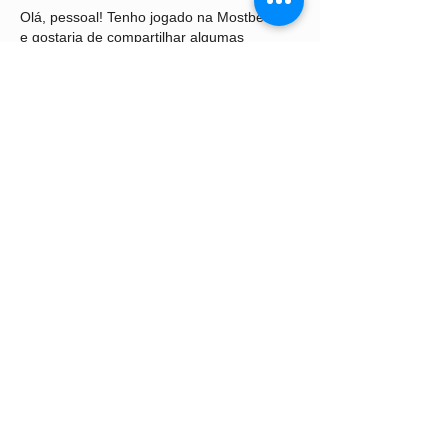
Olá, pessoal! Tenho jogado na Mostbet PT 
e gostaria de compartilhar algumas 
estratégias que me ajudaram a melhorar 
minhas chances de ganhar. 
Gerenciamento de banca é essencial: 
defina um orçamento e respeite-o. Aposte 
nos esportes que você conhece bem e 
aproveite os bônus oferecidos pelo 
Mostbet Portugal (
mostbet-
portugal.info/desporto/
). Diversifique suas 
apostas para aumentar suas chances de 
sucesso. Quais são as suas estratégias no 
Mostbet casino e nas apostas desportivas?
Curtir
Responder
billyy brown
10 de set. de 2024
Para jogar de forma segura e confiável em 
cassinos online, é importante prestar 
atenção ao licenciamento e à reputação da 