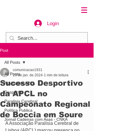
Login
Post
All Posts
comunicacao1931
All Posts
29 de jan. de 2024
1 min de leitura
Sucesso Desportivo
Novidades APCL
da APCL no
Desporto
Paralisia Cerebral
Campeonato Regional
Política Publica
de Boccia em Soure
Jornal Cadeiras com Asas - CNKA
A Associação Paralisia Cerebral de 
Lisboa (APCL) marcou presença no 